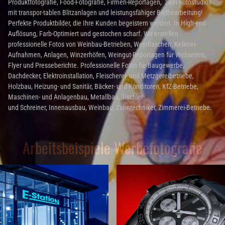
Produktfotografie, Food-Fotografie, Firmen-Reportagen, zwei Fotostudios -
mit
transpor-tablen Blitzanlagen und leistungsfähiger Bildbearbeitung!
Perfekte Produktbilder, die Ihre Kunden begeistern werden. In High-end
Auflösung, Farb-Optimiert und gestochen scharf. Wir erstellen
professionelle Fotos von Weinbau-Betrieben, Weinflaschen, Kellerei-
Aufnahmen, Anlagen, Winzerhöfen, Weingut-Reportagen für Webseiten,
Flyer und Presseberichte. Professionelle Fotos für Baugewerbe,
Dachdecker, Elektroinstallation, Fleischerei- und Metzgereibetriebe,
Holzbau, Heizung- und Sanitär, Bäcker- und Konditoren, KfZ-Betriebe,
Maschinen- und Anlagenbau, Metallbau, Tischler-
und Schreiner, Innenausbau, Weinbau, Zahntechniker, Zimmerei-Betriebe.
Arbeitsbeispiele Werbefotografie