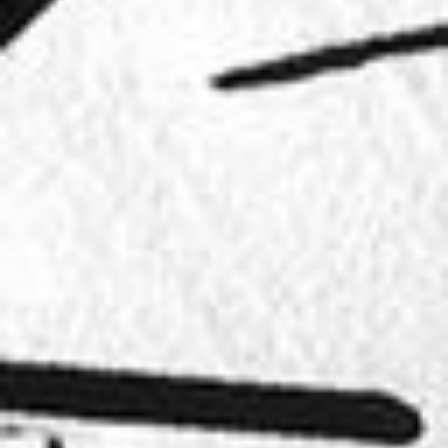
Arbeitsbeispiele Fotos für die Gastronomi
START
STEFAN ELLBRÜCK FOTOGRAFIE
PRODUKTFOTOGRAFIE
FLASCHENFOTOS
ÜBER UNS
REFERENZEN