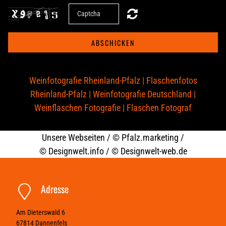
ABSCHICKEN
Weinfotografie Rheinland-Pfalz
|
Flaschenfotos
Rheinland-Pfalz
|
Weinfotografie Deutschland
|
Weinflaschen Fotografie
|
Flaschen Fotograf
Unsere Webseiten /
© Pfalz.marketing
/
©
Designwelt.info
/ ©
Designwelt-web.de
Adresse
Am Dieterswald 6
67814
Dannenfels