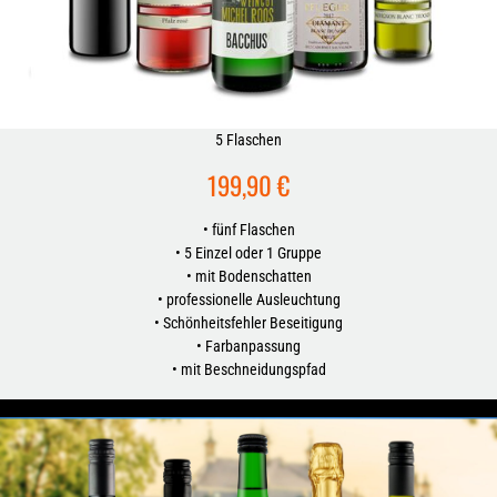
START
STEFAN ELLBRÜCK FOTOGRAFIE
5 Flaschen
PRODUKTFOTOGRAFIE
199,90 €
• fünf Flaschen
FLASCHENFOTOS
• 5 Einzel oder 1 Gruppe
• mit Bodenschatten
ÜBER UNS
• professionelle Ausleuchtung
• Schönheitsfehler Beseitigung
• Farbanpassung
REFERENZEN
• mit Beschneidungspfad
KONTAKT