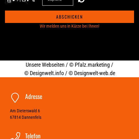
START
ABSCHICKEN
STEFAN ELLBRÜCK FOTOGRAFIE
Wir melden uns in Kürze bei Ihnen!
PRODUKTFOTOGRAFIE
FLASCHENFOTOS
Unsere Webseiten /
© Pfalz.marketing
/
©
Designwelt.info
/ ©
Designwelt-web.de
ÜBER UNS
Adresse
REFERENZEN
Am Dieterswald 6
67814
Dannenfels
KONTAKT
Telefon